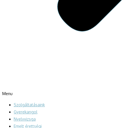
Menu
Szolgáltatásaink
Gyerekangol
Nyelvvizsga
Emelt érettségi