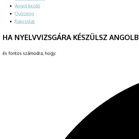
Angol kezdő
Quizzeng
Kapcsolat
HA
NYELVVIZSGÁRA
KÉSZÜLSZ ANGOL
és fontos számodra, hogy: